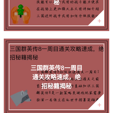
秘
三国群英传8一周目
通关攻略速成，绝
招秘籍揭秘