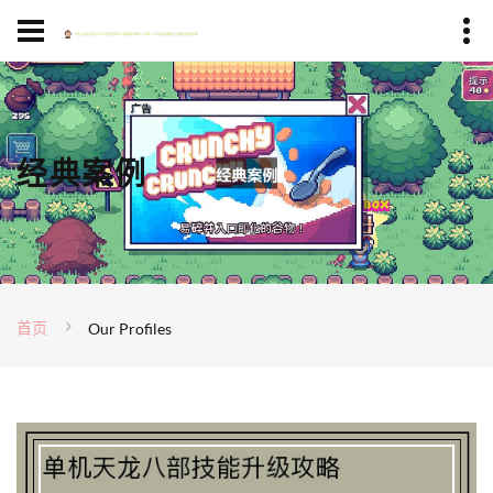
经典案例
首页
Our Profiles